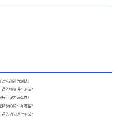
样对功能进行测试？
方通的强度进行测试？
现尺寸误差怎么办？
能检验的标准有哪些？
方通的功能进行测试？