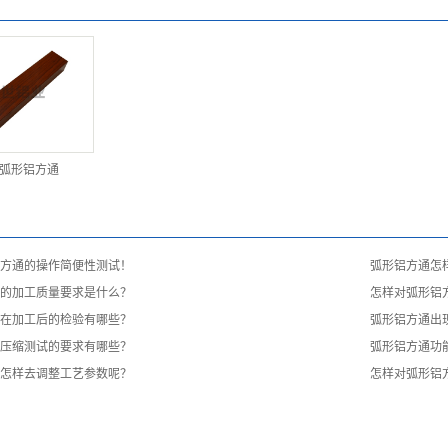
弧形铝方通
方通的操作简便性测试！
弧形铝方通怎
的加工质量要求是什么？
怎样对弧形铝
在加工后的检验有哪些？
弧形铝方通出
压缩测试的要求有哪些？
弧形铝方通功
怎样去调整工艺参数呢？
怎样对弧形铝