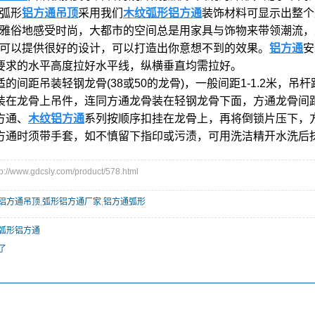
弧形
铝方通吊顶
采用我们
木纹弧形铝方通
装饰材料可显示出整个
雅俗地感受时尚，大都市的空间总是用家具与饰物来带领潮流，
可以提供很好的设计，可以打造出你意想不到的效果。
铝方通
安
要求的水平高度拉好水平线，纵横垂直均需拉好。
适的间距吊装轻钢龙骨(38或50的龙骨)，一般间距1-1.2米，
装在龙骨上吊件，连同方通龙骨装在轻钢龙骨下面，方通龙骨间
方通、
木纹铝方通
系列按顺序扣挂在龙骨上，再将倒锁片压下，方
方通时须带手套，如不慎留下指印或污渍，可用洗洁精开水洗后
/www.gdcsly.com/product/578.html
铝方通吊顶
,
弧形铝方通厂家
,
铝方通弧形
弧形铝方通
了