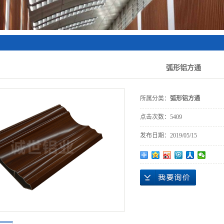
弧形铝方通
所属分类：
弧形铝方通
点击次数：
5409
发布日期：
2019/05/15