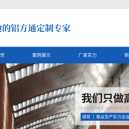
世
案例展示
厂家实力
新
介
工程案例
书