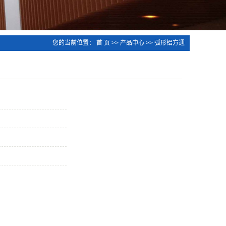
您的当前位置：
首 页
>>
产品中心
>>
弧形铝方通