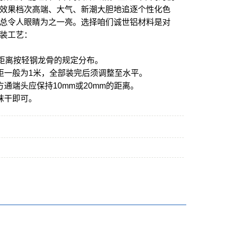
效果档次高端、大气、新潮大胆地追逐个性化色
总令人眼睛为之一亮。选择咱们诚世铝材料是对
装工艺：
吊杆距离按轻钢龙骨的规定分布。
距一般为1米，全部装完后须调整至水平。
通端头应保持10mm或20mm的距离。
抹干即可。