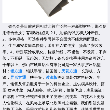
铝合金是目前使用相对比较广泛的一种新型材料，那么使
用铝合金扶手有哪些优点呢？1、足够的强度和抗冲击性。
2、多种规格，可选多种型号并不会因为不经意间而受伤。
3、生产和安装简单快捷，采用插入式连接，提高了安装效
率。4、特殊喷涂或氧化，抗紫外线，不褪色，不发黄，不剥
落，不开裂，无起泡，无防蛀，铝合金扶手使用寿命可达几
十年以上。佛山市诚世铝业有限公司是一家从事挤压铝型
材：
铝方通
，铝扶手管，铝圆管，
天花方通
，长形板，方
管，
异形方通
，扶手管，
波浪板
等金属装饰材料研发、生
产、销售及售后服务于一体的科技企业。提供模具设计、挤
压·喷涂木纹一站式服务。款式新颖，价格优惠，质量保证！
在结构上市对传统产业做出了突破性的变革，在技术上更添
人性化科技，在风格上承载北欧风尚之精髓。我们引进先进
的挤压设备，采用优质铝锭和铝棒挤压而成，伴随着世界建